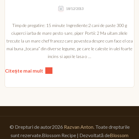
18/12/2013
Timp de pregatire: 15 minute Ingrediente:2 cani de paste 300 g
ciuperci iarba de mare pesto sare, piper Portii: 2 Ma uitam zilele
trecute la un mare chef francez care povestea despre cum face el cea
mai buna „tocana” din diverse legume, pe care le caleste in ulei foarte
incins si apoi le lasa o …
Citește mai mult
© Drepturi de autor2026
Razvan Anton
. Toate drepturile
sunt rezervate.
Blossom Recipe | Dezvoltată de
Blossom