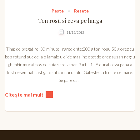
Peste
Retete
Ton rosu si ceva pe langa
11/12/2012
Timp de pregatire: 30 minute Ingrediente:200 g ton rosu 50 g orez cu
bob rotund suc de la o lamaie ulei de masline otet de orez susan negru
ghimbir murat sos de soia sare zahar Portii: 1 A durat ceva pana a
fost desemnat castigatorul concurusului Gateste cu fructe de mare.
Se pare ca …
Citește mai mult