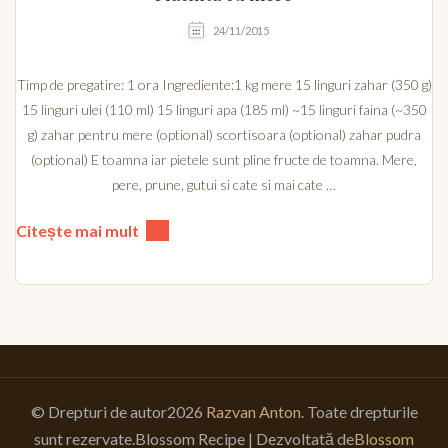
24/11/2015
Timp de pregatire: 1 ora Ingrediente:1 kg mere 15 linguri zahar (350 g)
15 linguri ulei (110 ml) 15 linguri apa (185 ml) ~15 linguri faina (~350
g) zahar pentru mere (optional) scortisoara (optional) zahar pudra
(optional) E toamna iar pietele sunt pline fructe de toamna. Mere,
pere, prune, gutui si cate si mai cate …
Citește mai mult
© Drepturi de autor2026
Razvan Anton
. Toate drepturile
sunt rezervate.
Blossom Recipe | Dezvoltată de
Blossom