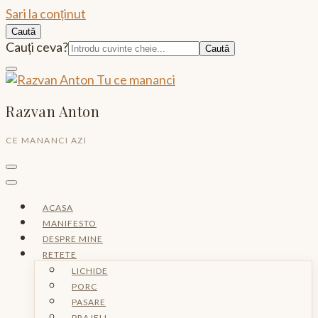
Sari la conținut
Caută
Caută:
Cauți ceva?
Razvan Anton
CE MANANCI AZI
ACASA
MANIFESTO
DESPRE MINE
RETETE
LICHIDE
PORC
PASARE
PRAJELI