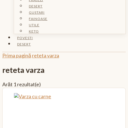
DESERT
GUSTARI
FAINOASE
UTILE
KETO
POVESTI
DESERT
Prima pagină
reteta varza
reteta varza
Arăt
1 rezultat(e)