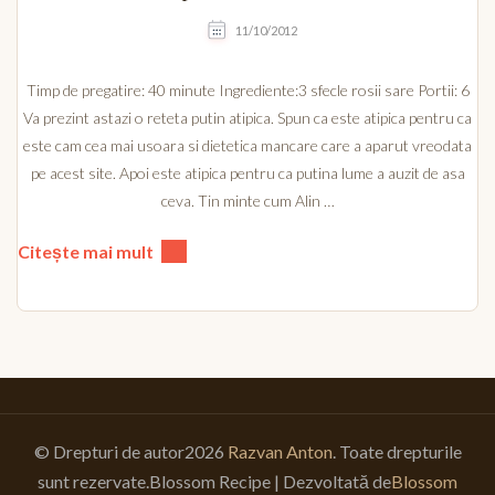
11/10/2012
Timp de pregatire: 40 minute Ingrediente:3 sfecle rosii sare Portii: 6
Va prezint astazi o reteta putin atipica. Spun ca este atipica pentru ca
este cam cea mai usoara si dietetica mancare care a aparut vreodata
pe acest site. Apoi este atipica pentru ca putina lume a auzit de asa
ceva. Tin minte cum Alin …
Citește mai mult
© Drepturi de autor2026
Razvan Anton
. Toate drepturile
sunt rezervate.
Blossom Recipe | Dezvoltată de
Blossom