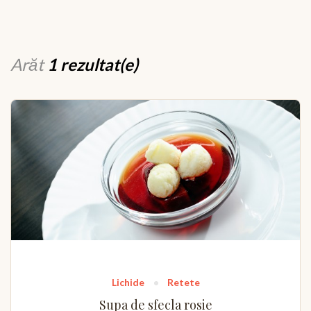
Arăt
1 rezultat(e)
Lichide
Retete
Supa de sfecla rosie