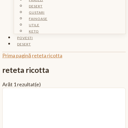
DESERT
GUSTARI
FAINOASE
UTILE
KETO
POVESTI
DESERT
Prima pagină
reteta ricotta
reteta ricotta
Arăt
1 rezultat(e)