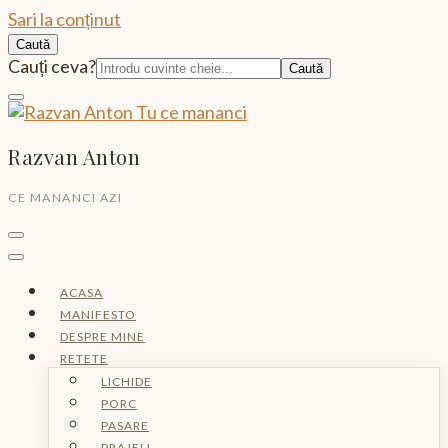
Sari la conținut
Caută
Caută:
Cauți ceva?
Razvan Anton
CE MANANCI AZI
ACASA
MANIFESTO
DESPRE MINE
RETETE
LICHIDE
PORC
PASARE
PRAJELI