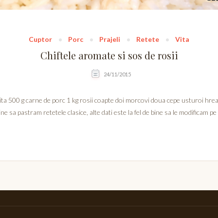
Cuptor
Porc
Prajeli
Retete
Vita
Chiftele aromate si sos de rosii
24/11/2015
vita 500 g carne de porc 1 kg rosii coapte doi morcovi doua cepe usturoi hr
e sa pastram retetele clasice, alte dati este la fel de bine sa le modificam pe 