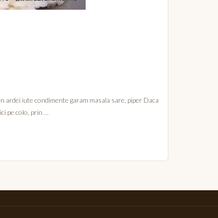
ean ardei iute condimente garam masala sare, piper Daca
ici pe colo, prin …