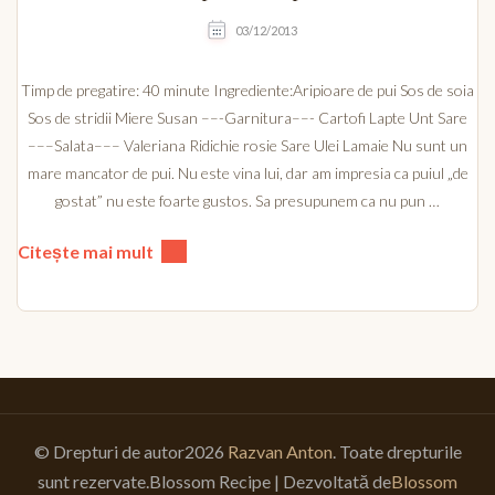
03/12/2013
Timp de pregatire: 40 minute Ingrediente:Aripioare de pui Sos de soia
Sos de stridii Miere Susan ––-Garnitura––- Cartofi Lapte Unt Sare
–––Salata––– Valeriana Ridichie rosie Sare Ulei Lamaie Nu sunt un
mare mancator de pui. Nu este vina lui, dar am impresia ca puiul „de
gostat” nu este foarte gustos. Sa presupunem ca nu pun …
Citește mai mult
© Drepturi de autor2026
Razvan Anton
. Toate drepturile
sunt rezervate.
Blossom Recipe | Dezvoltată de
Blossom