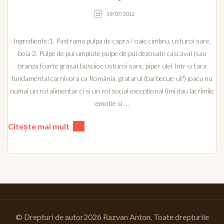
19/07/2012
Ingrediente:1. Pastrama pulpa de capra / oaie cimbru, usturoi sare,
boia 2. Pulpe de pui umplute pulpe de pui dezosate cascaval (sau
branza foarte grasa) busuioc usturoi sare, piper ulei Intr-o tara
fundamental carnivora ca România, gratarul (barbecue-ul?) joaca nu
numai un rol alimentar ci si un rol social exceptional (imi dau lacrimile
emotie si …
Citește mai mult
© Drepturi de autor2026
Razvan Anton
. Toate drepturile