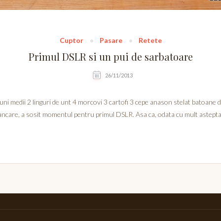
Cuptor
Pasare
Retete
Primul DSLR si un pui de sarbatoare
26/11/2013
uni medii 2 linguri de unt 4 morcovi 3 cartofi 3 cepe anason stelat batoane 
 mancare, a sosit momentul pentru primul DSLR. Asa ca, odata cu mult astept