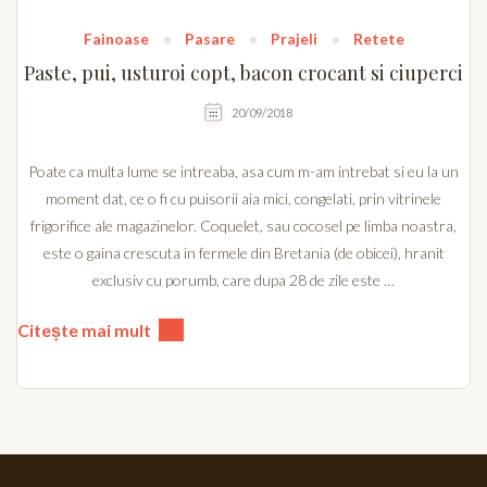
Fainoase
Pasare
Prajeli
Retete
Paste, pui, usturoi copt, bacon crocant si ciuperci
20/09/2018
Poate ca multa lume se intreaba, asa cum m-am intrebat si eu la un
moment dat, ce o fi cu puisorii aia mici, congelati, prin vitrinele
frigorifice ale magazinelor. Coquelet, sau cocosel pe limba noastra,
este o gaina crescuta in fermele din Bretania (de obicei), hranit
exclusiv cu porumb, care dupa 28 de zile este …
Citește mai mult