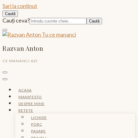
Sari la conținut
Caută
Caută:
Cauți ceva?
Razvan Anton
CE MANANCI AZI
ACASA
MANIFESTO
DESPRE MINE
RETETE
LICHIDE
PORC
PASARE
PRAJELI