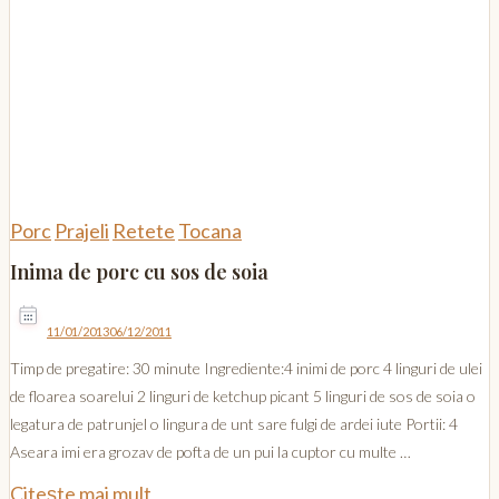
Porc
Prajeli
Retete
Tocana
Inima de porc cu sos de soia
11/01/2013
06/12/2011
Timp de pregatire: 30 minute Ingrediente:4 inimi de porc 4 linguri de ulei
de floarea soarelui 2 linguri de ketchup picant 5 linguri de sos de soia o
legatura de patrunjel o lingura de unt sare fulgi de ardei iute Portii: 4
Aseara imi era grozav de pofta de un pui la cuptor cu multe …
Citește mai mult