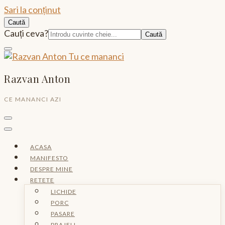
Sari la conținut
Caută
Caută:
Cauți ceva?
Razvan Anton
CE MANANCI AZI
ACASA
MANIFESTO
DESPRE MINE
RETETE
LICHIDE
PORC
PASARE
PRAJELI