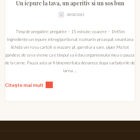
Un iepure la tava, un aperitiv si un sos bun
03/02/2015
Timp de pregatire: pregatire – 15 minute; coacere – 1h45m
Ingrediente:un iepure intreg/portionat rozmarin proaspat smantana
lichida vin rosu cartofi si mazare pt. garnitura sare, piper Ma tot
gandesc de ceva vreme ca e timpul sa ii dau organismului meu o pauza
de la carne. Pauza asta ar fi binemeritata deoarece dupa sarbatorile de
iarna …
Citește mai mult