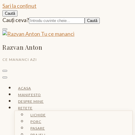
Sari la conținut
Caută
Caută:
Cauți ceva?
Razvan Anton
CE MANANCI AZI
ACASA
MANIFESTO
DESPRE MINE
RETETE
LICHIDE
PORC
PASARE
PRAJELI