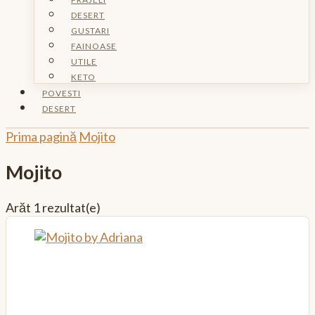
DESERT
GUSTARI
FAINOASE
UTILE
KETO
POVESTI
DESERT
Prima pagină
Mojito
Mojito
Arăt
1 rezultat(e)