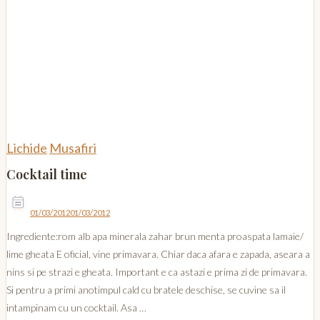
Lichide
Musafiri
Cocktail time
01/03/2012
01/03/2012
Ingrediente:rom alb apa minerala zahar brun menta proaspata lamaie/
lime gheata E oficial, vine primavara. Chiar daca afara e zapada, aseara a
nins si pe strazi e gheata. Important e ca astazi e prima zi de primavara.
Si pentru a primi anotimpul cald cu bratele deschise, se cuvine sa il
intampinam cu un cocktail. Asa …