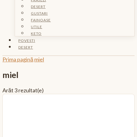
DESERT
GUSTARI
FAINOASE
UTILE
KETO
POVESTI
DESERT
Prima pagină
miel
miel
Arăt
3 rezultat(e)