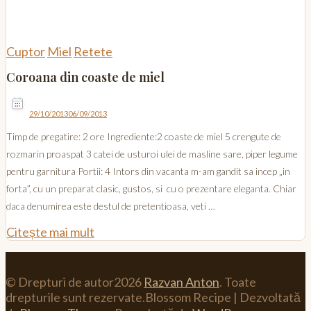
Cuptor
Miel
Retete
Coroana din coaste de miel
29/10/2013
06/09/2013
Timp de pregatire: 2 ore Ingrediente:2 coaste de miel 5 crengute de
rozmarin proaspat 3 catei de usturoi ulei de masline sare, piper legume
pentru garnitura Portii: 4 Intors din vacanta m-am gandit sa incep „in
forta”, cu un preparat clasic, gustos, si cu o prezentare eleganta. Chiar
daca denumirea este destul de pretentioasa, veti …
Citește mai mult
© Drepturi de autor2026
Razvan Anton
. Toate
drepturile sunt rezervate.
Blossom Recipe | Dezvoltată