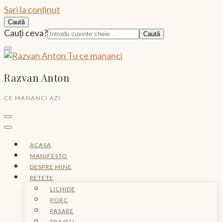
Sari la conținut
Caută
Caută:
Cauți ceva?
Razvan Anton
CE MANANCI AZI
ACASA
MANIFESTO
DESPRE MINE
RETETE
LICHIDE
PORC
PASARE
PRAJELI