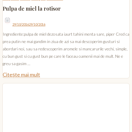
Pulpa de miel la rotisor
29/10/2016
29/10/2016
Ingrediente:pulpa de miel dezosata iaurt tahini menta sare, piper Cred ca
prea putin ne mai gandim in ziua de azi sa mai descoperim gusturi si
abordari noi, sau sa redescoperim aromele si mancarurile vechi, simple,
cu bun gust si cu gust bun pe care le faceau oamenii mai de mult. Ne e
greu sa gasim …
Citește mai mult