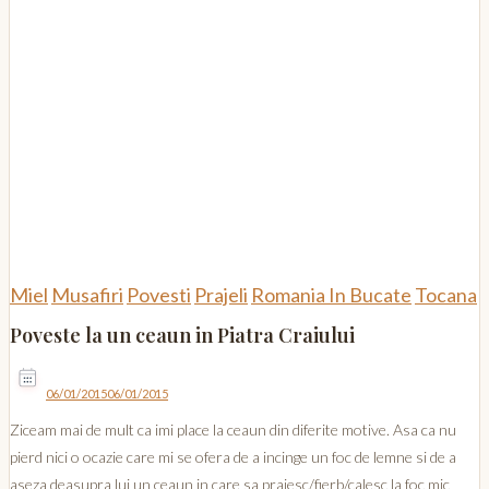
Miel
Musafiri
Povesti
Prajeli
Romania In Bucate
Tocana
Poveste la un ceaun in Piatra Craiului
06/01/2015
06/01/2015
Ziceam mai de mult ca imi place la ceaun din diferite motive. Asa ca nu
pierd nici o ocazie care mi se ofera de a incinge un foc de lemne si de a
aseza deasupra lui un ceaun in care sa prajesc/fierb/calesc la foc mic