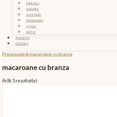
PRAJELI
DESERT
GUSTARI
FAINOASE
UTILE
KETO
POVESTI
DESERT
Prima pagină
macaroane cu branza
macaroane cu branza
Arăt
1 rezultat(e)