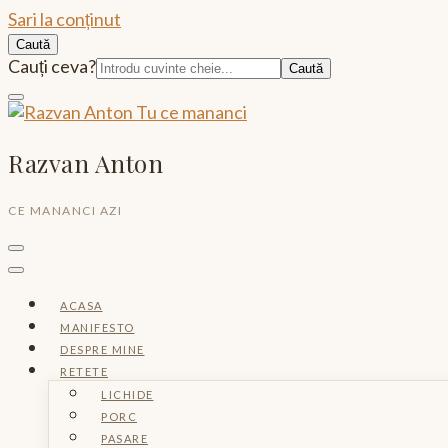
Sari la conținut
Caută
Caută:
Cauți ceva?
Razvan Anton
CE MANANCI AZI
ACASA
MANIFESTO
DESPRE MINE
RETETE
LICHIDE
PORC
PASARE