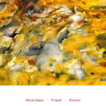
Micul dejun
Prajeli
Retete