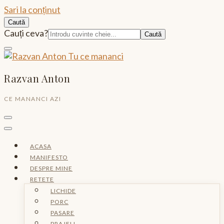
Sari la conținut
Caută
Caută:
Cauți ceva?
Razvan Anton
CE MANANCI AZI
ACASA
MANIFESTO
DESPRE MINE
RETETE
LICHIDE
PORC
PASARE
PRAJELI