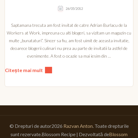
26/05/2012
Saptamana trecuta am fost invitat de catre Adrian Burlacu de la
Workers at Work, impreuna cu alti blogeri, sa vizitam un magazin cu
multe „bunataturi”. Sincer sa fiu, am fost uimit de aceasta invitatie,
deoarece blogerii culinari nu prea au parte de invitatii la astfel de
evenimente. A fost o ocazie sa mai iesim din …
Citește mai mult
© Drepturi de autor2026
Razvan Anton
. Toate drepturile
sunt rezervate.
Blossom Recipe | Dezvoltată de
Blossom