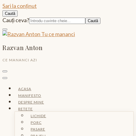
Sari la conținut
Caută
Caută:
Cauți ceva?
Razvan Anton
CE MANANCI AZI
ACASA
MANIFESTO
DESPRE MINE
RETETE
LICHIDE
PORC
PASARE
PRAJELI