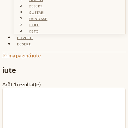
DESERT
GUSTARI
FAINOASE
UTILE
KETO
POVESTI
DESERT
Prima pagină
iute
iute
Arăt
1 rezultat(e)