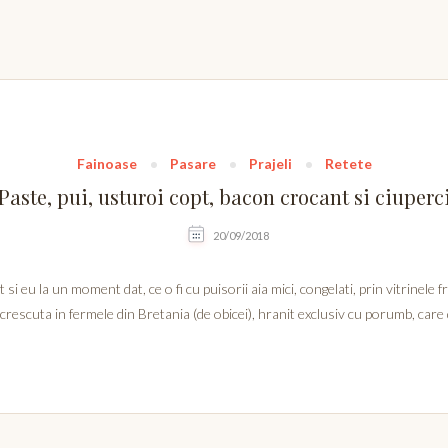
Fainoase
Pasare
Prajeli
Retete
Paste, pui, usturoi copt, bacon crocant si ciuperc
20/09/2018
 eu la un moment dat, ce o fi cu puisorii aia mici, congelati, prin vitrinele f
crescuta in fermele din Bretania (de obicei), hranit exclusiv cu porumb, care