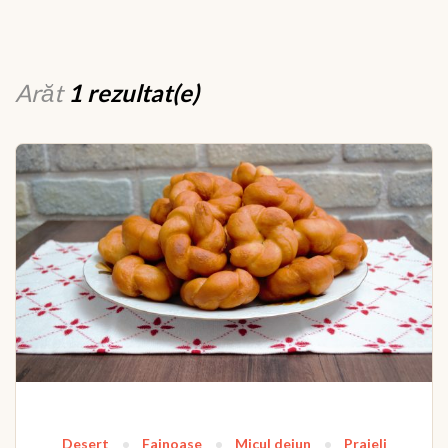
Arăt
1 rezultat(e)
Desert
Fainoase
Micul dejun
Prajeli