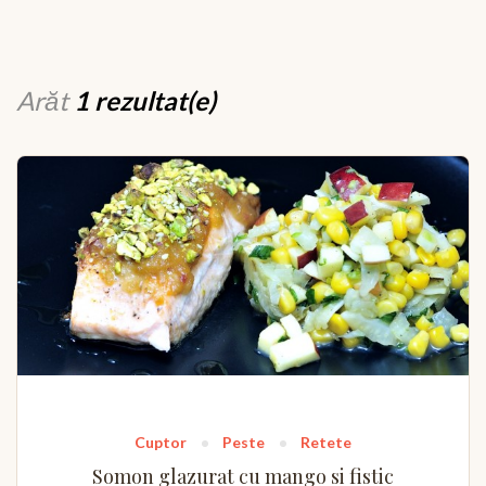
Arăt
1 rezultat(e)
Cuptor
Peste
Retete
Somon glazurat cu mango si fistic