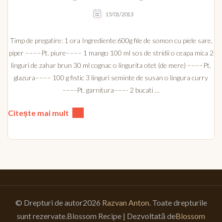
15/01/2013
Timp de pregatire: 1 ora Ingrediente:600g file de somon cu piele sare,
piper ––––Pt. piure–––– 1 mango 100 ml sos de stridii o ceapa mica 2
linguri de zahar brun 30 ml cognac o lingurita otet (de mere) ––––Pt.
glazura–––– 100 g fistic 3 linguri seminte de susan o lingura curry
–––-Pt. garnitura–––- 2 bucati …
Citește mai mult
© Drepturi de autor2026
Razvan Anton
. Toate drepturile
sunt rezervate.
Blossom Recipe | Dezvoltată de
Blossom