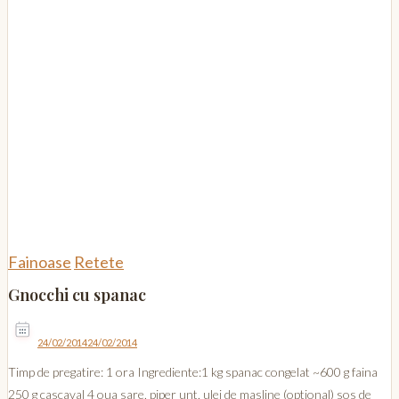
Fainoase
Retete
Gnocchi cu spanac
24/02/2014
24/02/2014
Timp de pregatire: 1 ora Ingrediente:1 kg spanac congelat ~600 g faina
250 g cascaval 4 oua sare, piper unt, ulei de masline (optional) sos de