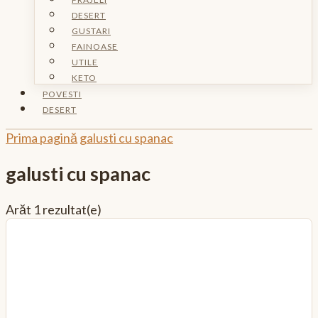
DESERT
GUSTARI
FAINOASE
UTILE
KETO
POVESTI
DESERT
Prima pagină
galusti cu spanac
galusti cu spanac
Arăt
1 rezultat(e)