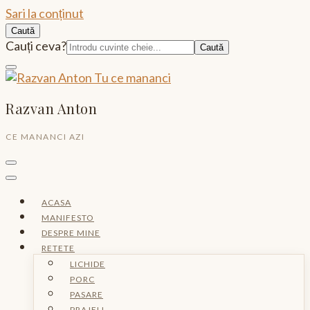
Sari la conținut
Caută
Caută:
Cauți ceva?
Razvan Anton
CE MANANCI AZI
ACASA
MANIFESTO
DESPRE MINE
RETETE
LICHIDE
PORC
PASARE
PRAJELI