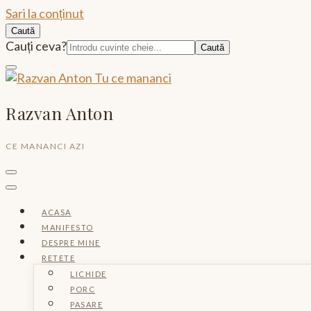
Sari la conținut
Caută
Caută:
Cauți ceva?
Razvan Anton
CE MANANCI AZI
ACASA
MANIFESTO
DESPRE MINE
RETETE
LICHIDE
PORC
PASARE