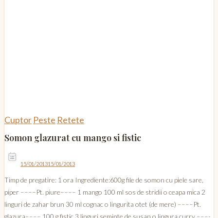
Cuptor
Peste
Retete
Somon glazurat cu mango si fistic
15/01/2013
15/01/2013
Timp de pregatire: 1 ora Ingrediente:600g file de somon cu piele sare,
piper ––––Pt. piure–––– 1 mango 100 ml sos de stridii o ceapa mica 2
linguri de zahar brun 30 ml cognac o lingurita otet (de mere) ––––Pt.
glazura–––– 100 g fistic 3 linguri seminte de susan o lingura curry –––-