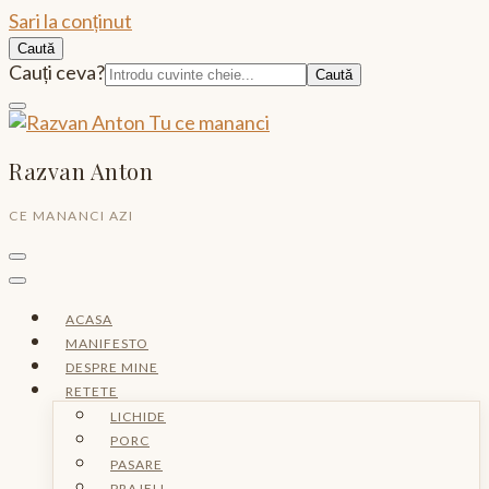
Sari la conținut
Caută
Caută:
Cauți ceva?
Razvan Anton
CE MANANCI AZI
ACASA
MANIFESTO
DESPRE MINE
RETETE
LICHIDE
PORC
PASARE
PRAJELI