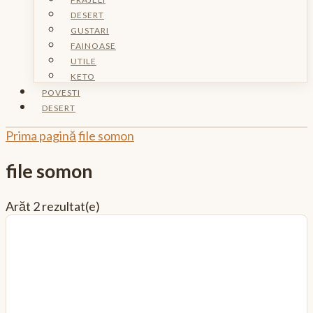
DESERT
GUSTARI
FAINOASE
UTILE
KETO
POVESTI
DESERT
Prima pagină
file somon
file somon
Arăt
2 rezultat(e)