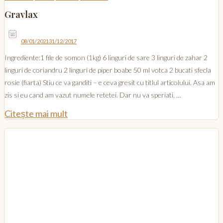
Gravlax
08/01/2021
31/12/2017
Ingrediente:1 file de somon (1kg) 6 linguri de sare 3 linguri de zahar 2
linguri de coriandru 2 linguri de piper boabe 50 ml votca 2 bucati sfecla
rosie (fiarta) Stiu ce va ganditi – e ceva gresit cu titlul articolului. Asa am
zis si eu cand am vazut numele retetei. Dar nu va speriati, …
Citește mai mult