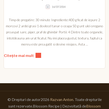
16/07/2014
Timp de pregatire: 30 minute Ingrediente:400 g ficat de iepure 2
morcovi 2 ardei grasi 1 dovlecel tanar o ceapa 50 g unt ulei oregano
proaspat sare, piper, praf de ghimbir Portii: 4 Dintre toate organele,
intotdeauna am urat ficatul. Nu imi placea gustul, textura, faptul ca
mereu este prea gatit si devine nisipos. Asta …
Citește mai mult
© Drepturi de autor2026
Razvan Anton
. Toate drepturile
sunt rezervate.
Blossom Recipe | Dezvoltată de
Blossom