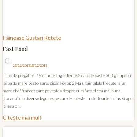
Fainoase
Gustari
Retete
Fast Food
18/12/2013
18/12/2013
Timp de pregatire: 15 minute Ingrediente:2 cani de paste 300 g ciuperci
iarba de mare pesto sare, piper Portii: 2 Ma uitam zilele trecute la un
mare chef francez care povestea despre cum face el cea mai buna
„tocana” din diverse legume, pe care le caleste in ulei foarte incins si apoi
le lasa o …
Citește mai mult