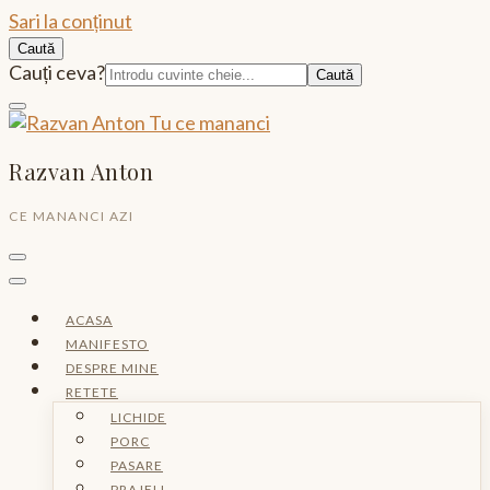
Sari la conținut
Caută
Caută:
Cauți ceva?
Razvan Anton
CE MANANCI AZI
ACASA
MANIFESTO
DESPRE MINE
RETETE
LICHIDE
PORC
PASARE
PRAJELI