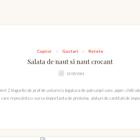
Cuptor
Gustari
Retete
Salata de naut si naut crocant
21/05/2014
ert 2 lingurite de praf de usturoi o legatura de patrunjel sare, piper, chilli u
 care reprezinta o sursa importanta de proteine, alaturi de cantitati de im