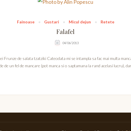
Fainoase
Gustari
Micul dejun
Retete
Falafel
04/06/2013
 Frunze de salata tzatziki Cateodata mi se intampla sa fac mai multa manca
de de un fel de mancare (pot manca si o saptamana la rand acelasi lucru), d