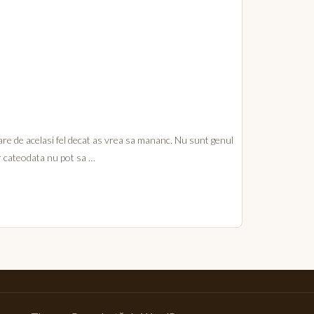
re de acelasi fel decat as vrea sa mananc. Nu sunt genul
ar cateodata nu pot sa …