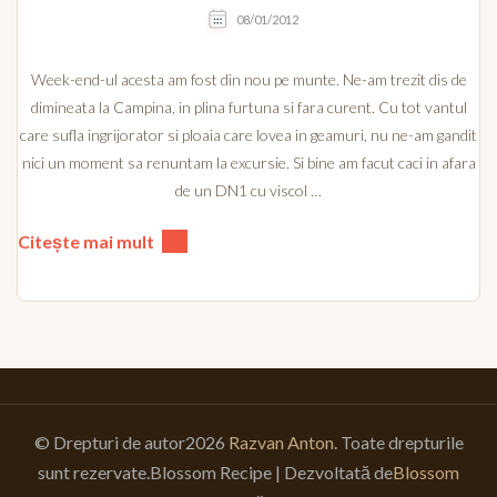
08/01/2012
Week-end-ul acesta am fost din nou pe munte. Ne-am trezit dis de
dimineata la Campina, in plina furtuna si fara curent. Cu tot vantul
care sufla ingrijorator si ploaia care lovea in geamuri, nu ne-am gandit
nici un moment sa renuntam la excursie. Si bine am facut caci in afara
de un DN1 cu viscol …
Citește mai mult
© Drepturi de autor2026
Razvan Anton
. Toate drepturile
sunt rezervate.
Blossom Recipe | Dezvoltată de
Blossom