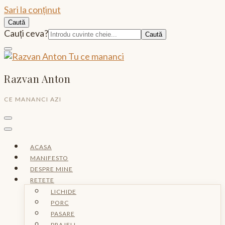
Sari la conținut
Caută
Caută:
Cauți ceva?
Razvan Anton
CE MANANCI AZI
ACASA
MANIFESTO
DESPRE MINE
RETETE
LICHIDE
PORC
PASARE
PRAJELI