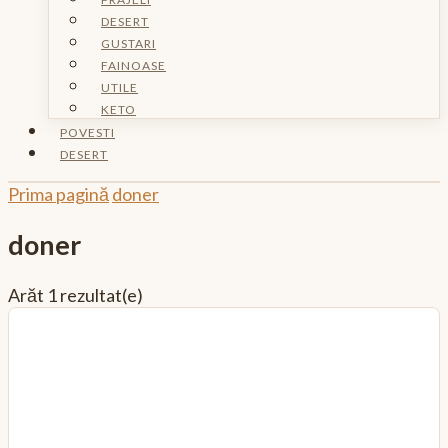
DESERT
GUSTARI
FAINOASE
UTILE
KETO
POVESTI
DESERT
Prima pagină
doner
doner
Arăt
1 rezultat(e)