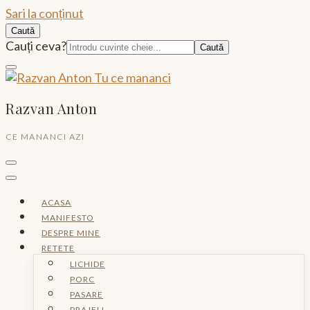
Sari la conținut
Caută
Caută:
Cauți ceva?
Razvan Anton
CE MANANCI AZI
ACASA
MANIFESTO
DESPRE MINE
RETETE
LICHIDE
PORC
PASARE
PRAJELI