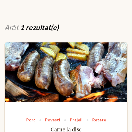
Arăt
1 rezultat(e)
Porc
Povesti
Prajeli
Retete
Carne la disc