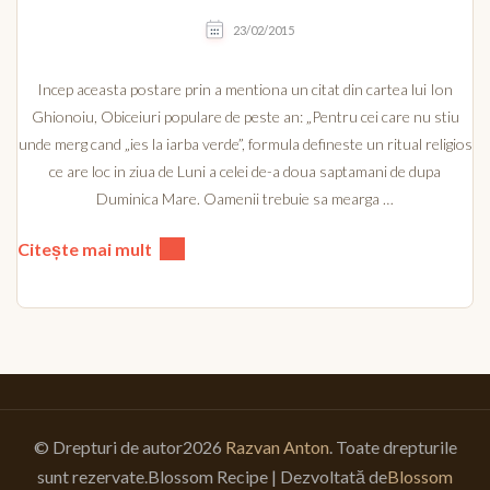
23/02/2015
Incep aceasta postare prin a mentiona un citat din cartea lui Ion
Ghionoiu, Obiceiuri populare de peste an: „Pentru cei care nu stiu
unde merg cand „ies la iarba verde”, formula defineste un ritual religios
ce are loc in ziua de Luni a celei de-a doua saptamani de dupa
Duminica Mare. Oamenii trebuie sa mearga …
Citește mai mult
© Drepturi de autor2026
Razvan Anton
. Toate drepturile
sunt rezervate.
Blossom Recipe | Dezvoltată de
Blossom