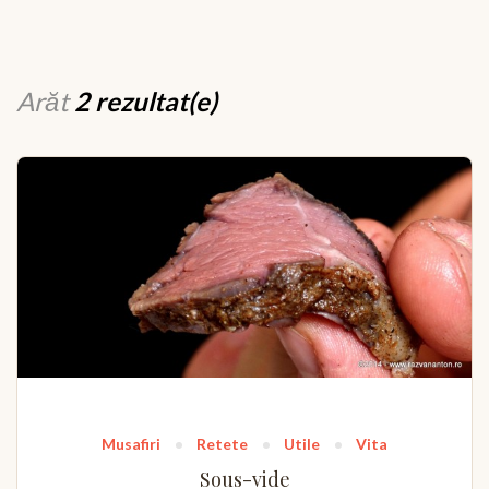
Arăt
2 rezultat(e)
Musafiri
Retete
Utile
Vita
Sous-vide