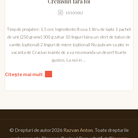
Cremsnit fara foi
15/10/2012
Timp de pregatire: 1,5 ore Ingrediente:8 oua 1 litru de lapte 1 pachet
de unt (250 grame) 300 g zahar 10 linguri faina un sfert de baton de
vanilie (optional) 2 linguri de miere (optional) Nu puteam sa plec in
vacanta de Craciun inainte de a va recomanda un desert foarte
gustos. La noi in …
Citește mai mult
© Drepturi de autor2026
Razvan Anton
. Toate drepturile