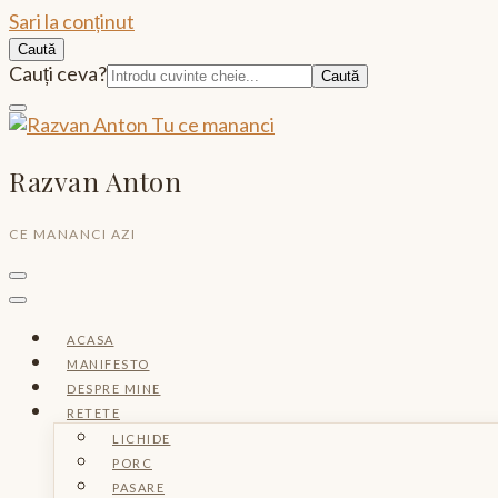
Sari la conținut
Caută
Caută:
Cauți ceva?
Razvan Anton
CE MANANCI AZI
ACASA
MANIFESTO
DESPRE MINE
RETETE
LICHIDE
PORC
PASARE