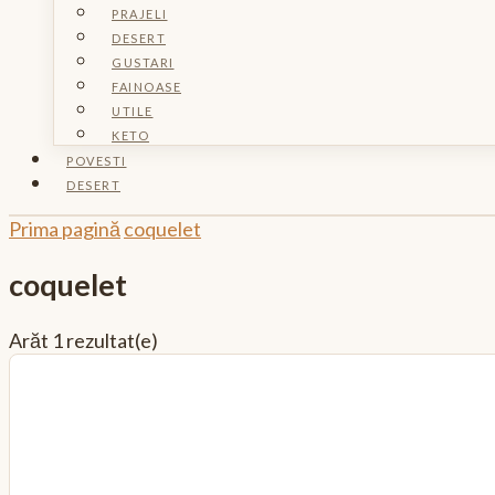
PRAJELI
DESERT
GUSTARI
FAINOASE
UTILE
KETO
POVESTI
DESERT
Prima pagină
coquelet
coquelet
Arăt
1 rezultat(e)