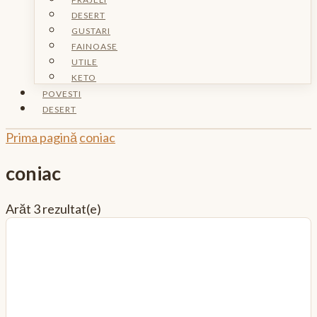
DESERT
GUSTARI
FAINOASE
UTILE
KETO
POVESTI
DESERT
Prima pagină
coniac
coniac
Arăt
3 rezultat(e)