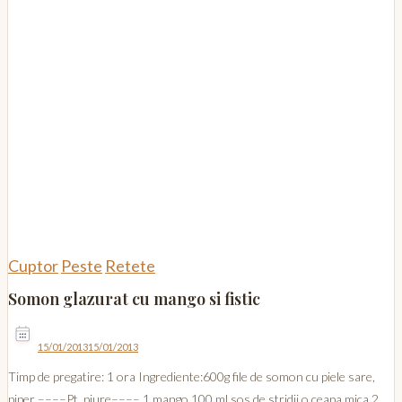
Cuptor
Peste
Retete
Somon glazurat cu mango si fistic
15/01/2013
15/01/2013
Timp de pregatire: 1 ora Ingrediente:600g file de somon cu piele sare,
piper ––––Pt. piure–––– 1 mango 100 ml sos de stridii o ceapa mica 2