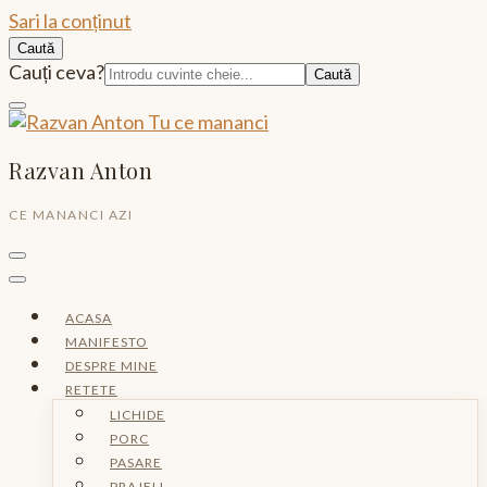
Sari la conținut
Caută
Caută:
Cauți ceva?
Razvan Anton
CE MANANCI AZI
ACASA
MANIFESTO
DESPRE MINE
RETETE
LICHIDE
PORC
PASARE
PRAJELI