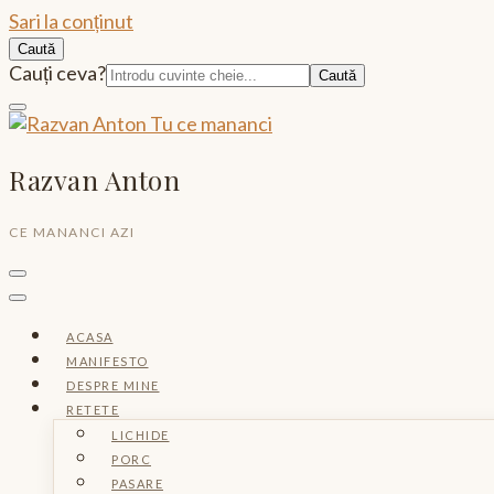
Sari la conținut
Caută
Caută:
Cauți ceva?
Razvan Anton
CE MANANCI AZI
ACASA
MANIFESTO
DESPRE MINE
RETETE
LICHIDE
PORC
PASARE