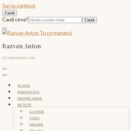
Sari la conținut
Caută
Caută:
Cauți ceva?
Razvan Anton
CE MANANCI AZI
ACASA
MANIFESTO
DESPRE MINE
RETETE
LICHIDE
PORC
PASARE
PRAJELI