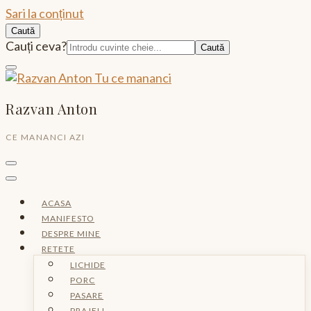
Sari la conținut
Caută
Caută:
Cauți ceva?
Razvan Anton
CE MANANCI AZI
ACASA
MANIFESTO
DESPRE MINE
RETETE
LICHIDE
PORC
PASARE
PRAJELI