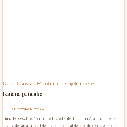
Desert
Gustari
Micul dejun
Prajeli
Retete
Banana pancake
11/02/2014
11/02/2014
Timp de pregatire: 15 minute Ingrediente:1 banana 2 oua jumate de
lingura de faina un varf de lingurita de praf de copt dulceata, gem, etc