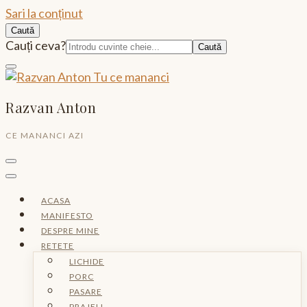
Sari la conținut
Caută
Caută:
Cauți ceva?
Razvan Anton
CE MANANCI AZI
ACASA
MANIFESTO
DESPRE MINE
RETETE
LICHIDE
PORC
PASARE
PRAJELI