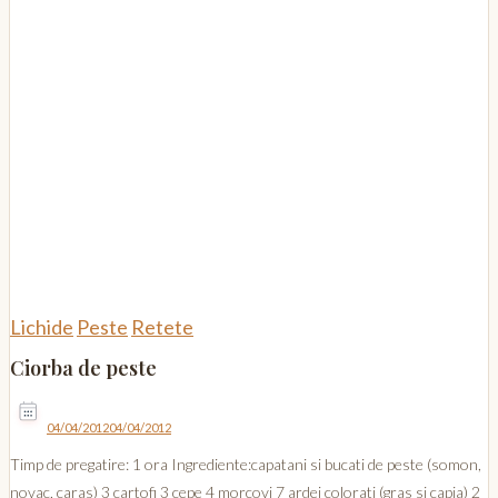
Lichide
Peste
Retete
Ciorba de peste
04/04/2012
04/04/2012
Timp de pregatire: 1 ora Ingrediente:capatani si bucati de peste (somon,
novac, caras) 3 cartofi 3 cepe 4 morcovi 7 ardei colorati (gras si capia) 2