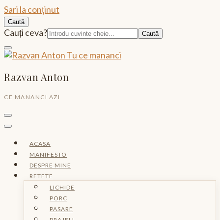
Sari la conținut
Caută
Caută:
Cauți ceva?
Razvan Anton
CE MANANCI AZI
ACASA
MANIFESTO
DESPRE MINE
RETETE
LICHIDE
PORC
PASARE
PRAJELI