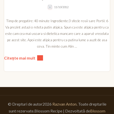
11/10/2012
Timp de pregatire: 40 minute Ingrediente:3 sfecle rosii sare Portii: 6
Va prezint astazi o reteta putin atipica. Spun ca este atipica pentru ca
este cam cea mai usoara si dietetica mancare care a aparut vreodata
pe acest site. Apoi este atipica pentru ca putina lume a auzit de asa
ceva. Tin minte cum Alin …
Citește mai mult
© Drepturi de autor2026
Razvan Anton
. Toate drepturile
sunt rezervate.
Blossom Recipe | Dezvoltată de
Blossom