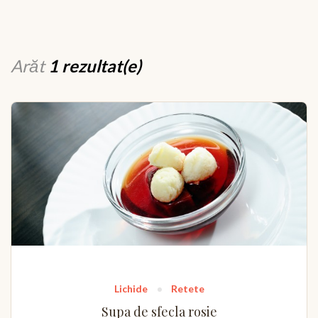
Arăt
1 rezultat(e)
Lichide
Retete
Supa de sfecla rosie