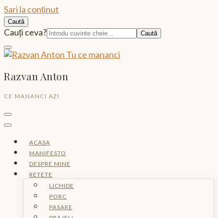
Sari la conținut
Caută
Caută:
Cauți ceva?
Razvan Anton
CE MANANCI AZI
ACASA
MANIFESTO
DESPRE MINE
RETETE
LICHIDE
PORC
PASARE
PRAJELI