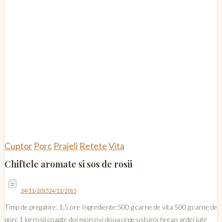
Cuptor
Porc
Prajeli
Retete
Vita
Chiftele aromate si sos de rosii
24/11/2015
24/11/2015
Timp de pregatire: 1,5 ore Ingrediente:500 g carne de vita 500 g carne de
porc 1 kg rosii coapte doi morcovi doua cepe usturoi hrean ardei iute