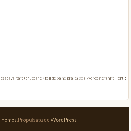
cascaval tare) crutoane / felii de paine prajita sos Worcestershire Portii:
Themes
.Propulsată de
WordPress
.