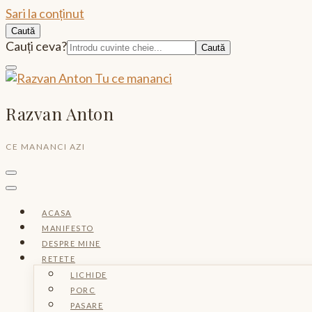
Sari la conținut
Caută
Caută:
Cauți ceva?
Razvan Anton
CE MANANCI AZI
ACASA
MANIFESTO
DESPRE MINE
RETETE
LICHIDE
PORC
PASARE