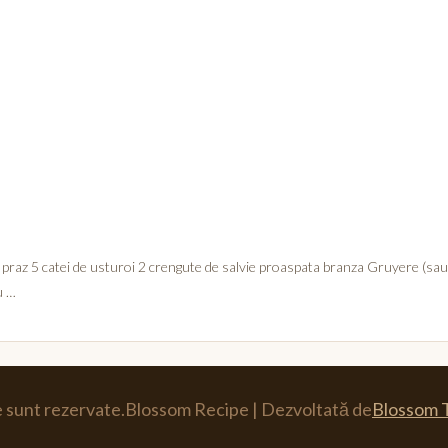
de praz 5 catei de usturoi 2 crengute de salvie proaspata branza Gruyere (sau 
u …
e sunt rezervate.
Blossom Recipe | Dezvoltată de
Blossom 