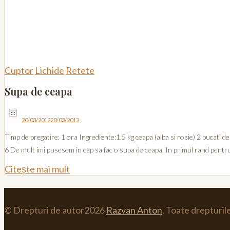
Cuptor
Lichide
Retete
Supa de ceapa
20/03/2012
20/03/2012
Timp de pregatire: 1 ora Ingrediente:1.5 kg ceapa (alba si rosie) 2 bucati 
6 De mult imi pusesem in cap sa fac o supa de ceapa. In primul rand pentr
Citește mai mult
© Drepturi de autor2026
Razvan Anton
. Toate drepturil