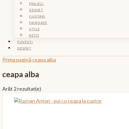
PRAJELI
DESERT
GUSTARI
FAINOASE
UTILE
KETO
POVESTI
DESERT
Prima pagină
ceapa alba
ceapa alba
Arăt
2 rezultat(e)