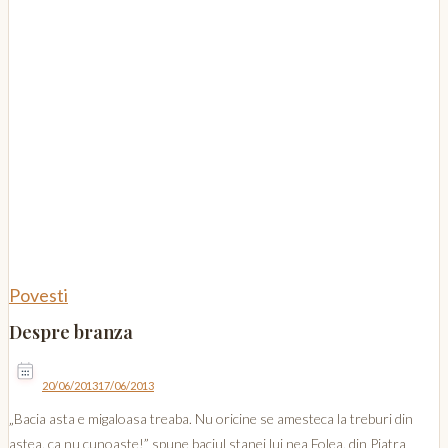
Povesti
Despre branza
20/06/2013
17/06/2013
„Bacia asta e migaloasa treaba. Nu oricine se amesteca la treburi din
astea, ca nu cunoaste!” spune baciul stanei lui nea Folea, din Piatra