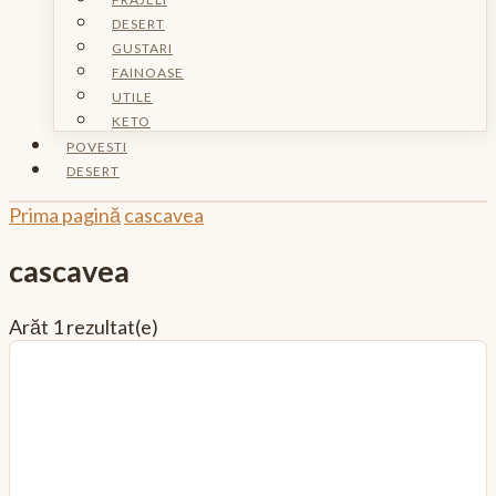
DESERT
GUSTARI
FAINOASE
UTILE
KETO
POVESTI
DESERT
Prima pagină
cascavea
cascavea
Arăt
1 rezultat(e)