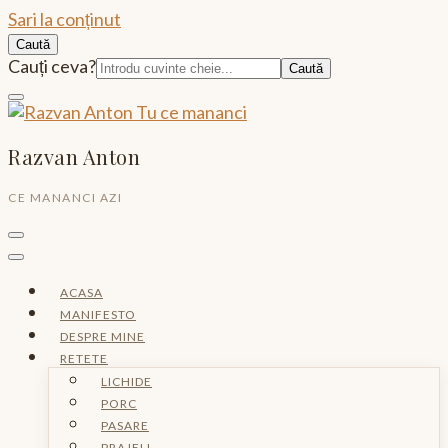
Sari la conținut
Caută
Caută:
Cauți ceva?
Razvan Anton
CE MANANCI AZI
ACASA
MANIFESTO
DESPRE MINE
RETETE
LICHIDE
PORC
PASARE
PRAJELI