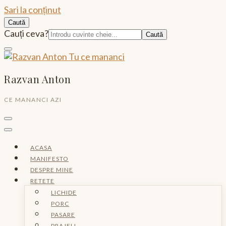
Sari la conținut
Caută
Caută:
Cauți ceva?
Razvan Anton
CE MANANCI AZI
ACASA
MANIFESTO
DESPRE MINE
RETETE
LICHIDE
PORC
PASARE
PRAJELI