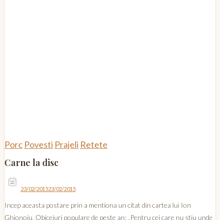
Porc
Povesti
Prajeli
Retete
Carne la disc
23/02/2015
23/02/2015
Incep aceasta postare prin a mentiona un citat din cartea lui Ion
Ghionoiu, Obiceiuri populare de peste an: „Pentru cei care nu stiu unde