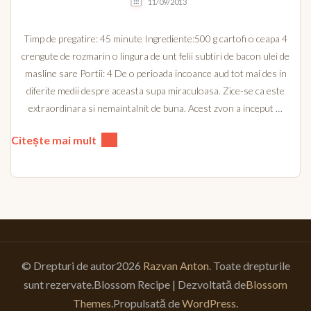
11/09/2013
Timp de pregatire: 45 minute Ingrediente:500 g cartofi o ceapa 4
crengute de rozmarin o lingura de unt felii subtiri de bacon ulei de
masline sare Portii: 4 De o perioada incoance aud tot mai des in
diferite medii despre aceasta supa miraculoasa. Zice-se ca este
extraordinara si nemaintalnit de buna. Acest zvon a inceput …
Citește mai mult
© Drepturi de autor2026
Razvan Anton
. Toate drepturile
sunt rezervate.
Blossom Recipe | Dezvoltată de
Blossom
Themes
.Propulsată de
WordPress
.