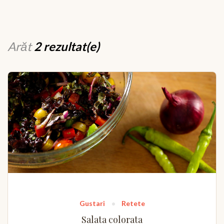
Arăt
2 rezultat(e)
Gustari
Retete
Salata colorata