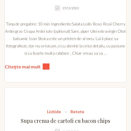
15/11/2013
Timp de pregatire: 10 min Ingrediente:Salata Lollo Roso Rosii Cherry
Ardei gras Ceapa Ardei iute (optional) Sare, piper Ulei extravirgin Otet
balsamic Ioan Stoica este un prieten de-al meu. Lui ii place sa
fotografieze, dar nu orisicum, ci cu atentie la orice detaliu, cu pasiune
si cu foarte multa rabdare . Chiar vreau sa va …
Citește mai mult
Lichide
Retete
Supa crema de cartofi cu bacon chips