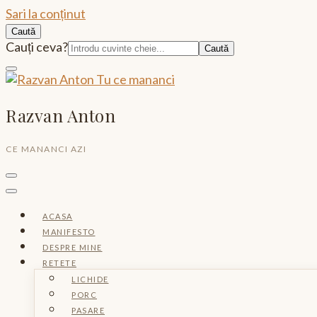
Sari la conținut
Caută
Caută:
Cauți ceva?
Razvan Anton
CE MANANCI AZI
ACASA
MANIFESTO
DESPRE MINE
RETETE
LICHIDE
PORC
PASARE