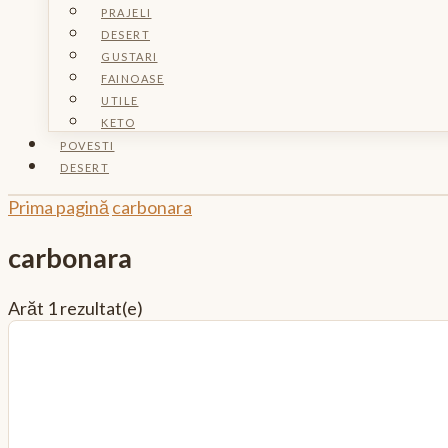
PRAJELI
DESERT
GUSTARI
FAINOASE
UTILE
KETO
POVESTI
DESERT
Prima pagină
carbonara
carbonara
Arăt
1 rezultat(e)